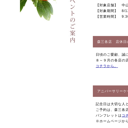
【対象店舗】 中
【対象期間】 8/12
【営業時間】 9:30
森三各店 店休日
日頃のご愛顧、誠
８～９月の各店の
コチラ
から。
アニバーサリーケ
記念日は大切な人
ご予約は、森三各
パンフレットは
コ
※ホームページか