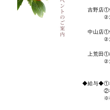
吉野店①9
②11:00
中山店①9
②11:30
上荒田①8
②11:30
◆給与◆①
②社員：
※研修