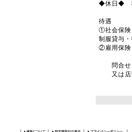
◆休日◆ 
待遇
①社会保険
制服貸与・
②雇用保険
問合せ先TE
又は店頭