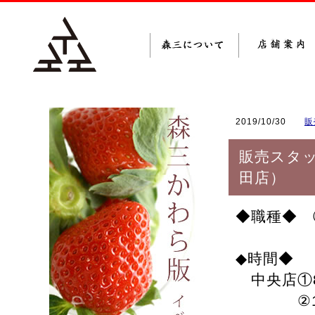
2019/10/30
販
販売スタ
田店）
◆職種◆ 
◆時間◆
中央店①8
②11:30